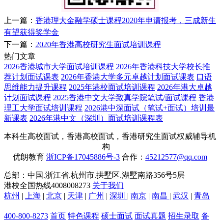
上一篇：
香港理大金融学硕士课程2020年申请报考，三成新生
有望获得奖学金
下一篇：
2020年香港高校研究生面试培训课程
热门文章
2026香港城市大学面试培训课程
2026年香港科技大学校长推
荐计划面试课表
2026年香港大学多元卓越计划面试课表
口语
思维能力提升课程
2025年港校面试培训课程
2026年港大卓越
计划面试课程
2025香港中文大学致真学院笔试/面试课程
香港
理工大学面试培训课程
2026港中深面试（笔试+面试）培训最
新课表
2026年港中文（深圳）面试培训课程表
本科生高校面试，香港高校面试，香港研究生面试权威辅导机
构
优朗教育
浙ICP备17045886号-3
合作：
45212577@qq.com
总部：中国.浙江省.杭州市.拱墅区.湖墅南路356号5层
港校全国热线4008008273
关于我们
杭州
|
上海
|
北京
|
天津
|
广州
|
深圳
|
南京
|
南昌
|
武汉
|
青岛
400-800-8273
首页
特色课程
硕士面试
面试真题
招生录取
备