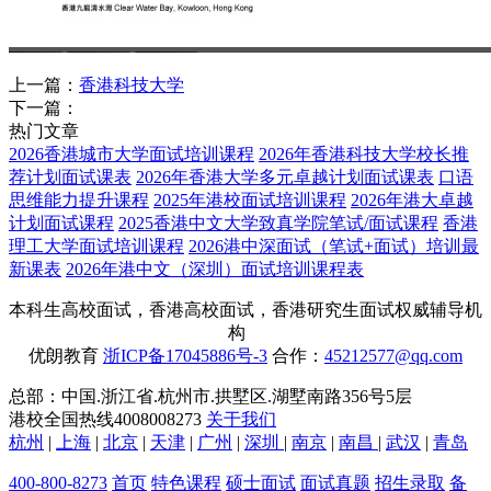
上一篇：
香港科技大学
下一篇：
热门文章
2026香港城市大学面试培训课程
2026年香港科技大学校长推
荐计划面试课表
2026年香港大学多元卓越计划面试课表
口语
思维能力提升课程
2025年港校面试培训课程
2026年港大卓越
计划面试课程
2025香港中文大学致真学院笔试/面试课程
香港
理工大学面试培训课程
2026港中深面试（笔试+面试）培训最
新课表
2026年港中文（深圳）面试培训课程表
本科生高校面试，香港高校面试，香港研究生面试权威辅导机
构
优朗教育
浙ICP备17045886号-3
合作：
45212577@qq.com
总部：中国.浙江省.杭州市.拱墅区.湖墅南路356号5层
港校全国热线4008008273
关于我们
杭州
|
上海
|
北京
|
天津
|
广州
|
深圳
|
南京
|
南昌
|
武汉
|
青岛
400-800-8273
首页
特色课程
硕士面试
面试真题
招生录取
备