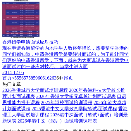
香港留学申请面试应对技巧
现在申请香港留学的内地学生人数逐年增长，想要留学香港的
同学们都知道，申请香港留学是要经过面试的，为了能让同学
们更好的申请香港留学，下面，就来为大家说说在香港留学申
请面试时的一些应对技巧。 当学生进入面
2014-12-05
首页
<
55
56
57
58
59
60
61
62
63
64
>
尾页
热门文章
2026香港城市大学面试培训课程
2026年香港科技大学校长推
荐计划面试课表
2026年香港大学多元卓越计划面试课表
口语
思维能力提升课程
2025年港校面试培训课程
2026年港大卓越
计划面试课程
2025香港中文大学致真学院笔试/面试课程
香港
理工大学面试培训课程
2026港中深面试（笔试+面试）培训最
新课表
2026年港中文（深圳）面试培训课程表