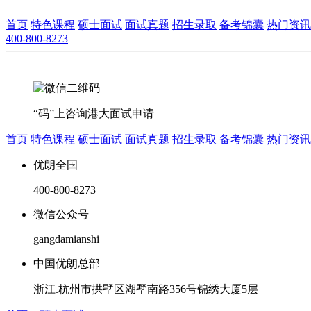
首页
特色课程
硕士面试
面试真题
招生录取
备考锦囊
热门资讯
400-800-8273
“码”上咨询港大面试申请
首页
特色课程
硕士面试
面试真题
招生录取
备考锦囊
热门资讯
优朗全国
400-800-8273
微信公众号
gangdamianshi
中国优朗总部
浙江.杭州市拱墅区湖墅南路356号锦绣大厦5层